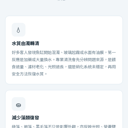
💧
水質由濁轉清
好多客人發現魚缸開始混濁、玻璃起霧或水面有油膜，第一
反應是加藥或大量換水。專業清洗會先分辨問題來源，是餵
食過量、濾材老化、光照過長，還是硝化系統未穩定，再用
安全方法恢復水質。
🧽
減少藻類復發
綠藻、褐藻、黑毛藻不只是影響外觀，亦反映光照、營養鹽