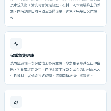
及水流失衡。清洗時會清走缸壁、石材、沉木及裝飾上的藻
類，同時調整日照時間及設備流量，避免洗完幾日又再爆
藻。
🔧
保護魚隻健康
洗魚缸最怕一次過破壞太多有益菌，令魚隻受壓甚至出現白
點、拒食或突然死亡。佳運水族工程會保留合適比例舊水及
生物濾材，以分段方式處理，清潔同時維持生態穩定。
🌿