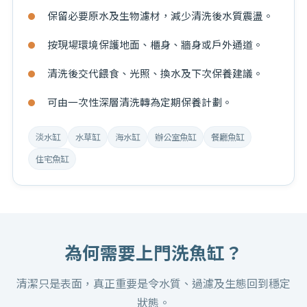
保留必要原水及生物濾材，減少清洗後水質震盪。
按現場環境保護地面、櫃身、牆身或戶外通道。
清洗後交代餵食、光照、換水及下次保養建議。
可由一次性深層清洗轉為定期保養計劃。
淡水缸
水草缸
海水缸
辦公室魚缸
餐廳魚缸
住宅魚缸
為何需要
上門洗魚缸
？
清潔只是表面，真正重要是令水質、過濾及生態回到穩定
狀態。