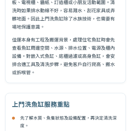
板、電視櫃、牆紙、訂造櫃或小朋友活動範圍。清
洗時如果排水動線不好，容易濺水、刮花家具或弄
髒地面。因此上門洗魚缸除了水族技術，也需要有
場地保護意識。
佳運本身有工程及搬運背景，處理住宅魚缸時會先
查看魚缸周邊空間、水源、排水位置、電源及櫃內
設備。對嵌入式魚缸、底櫃過濾或高身魚缸，會安
排合適工具及清洗步驟，避免客戶自行爬高、搬水
或拆喉管。
上門洗魚缸服務重點
先了解水質、魚隻狀態及設備配置，再決定清洗深
度。