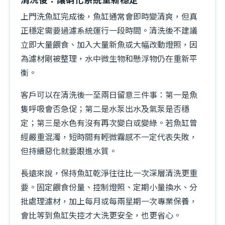
上門洗魚缸完成後，魚缸通常會即時變清爽，但真
正穩定需要過濾系統運行一段時間。清洗後不建議
立即大量餵食、加入大量新魚或大幅改動燈照，因
為濾材剛被整理，水中微生物和懸浮物仍在重新平
衡。
客戶可以在清洗後一至兩日留意三件事：第一是魚
隻呼吸會否急促；第二是水泵出水及氣泵是否穩
定；第三是水色有沒有再次變白或變綠。若魚缸曾
經嚴重混濁，短時間有輕微霧感不一定代表失敗，
但持續惡化就要跟進水質。
長遠來說，保持魚缸乾淨往往比一次深層清洗更重
要。固定餵食份量、控制燈照、定期小量換水、分
批處理濾材，加上每月或每兩星期一次專業保養，
會比等到魚缸失控才大洗更安全，也更省心。