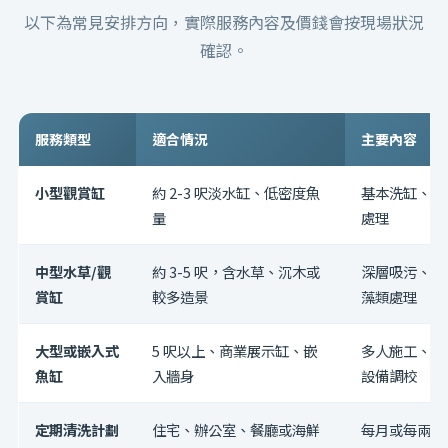
以下為常見安排方向，實際服務內容及價錢會按現場狀況
確認。
服務類型
適合情況
主要內容
小型觀賞缸
約 2-3 呎淡水缸、低密度魚
基本洗缸、換
量
處理
中型水草/觀
約 3-5 呎，含水草、沉木或
深層吸污、修
賞缸
較多造景
藻類處理
大型或嵌入式
5 呎以上、商業展示缸、嵌
多人施工、分
魚缸
入牆身
設備調校
定期清洗計劃
住宅、辦公室、餐廳或海鮮
每月或每兩星