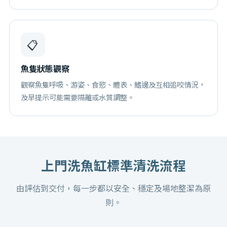
📋
魚隻狀態觀察
觀察魚隻呼吸、游姿、食慾、體表、鰭邊及互相追咬情況，
及早提示可能需要隔離或水質調整。
上門洗魚缸
標準清洗流程
由評估到交付，每一步都以安全、穩定及場地整潔為原
則。