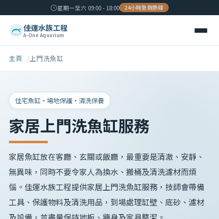
24小時急救熱線
星期一至六 09:00 - 18:00
佳運水族工程
A-One Aquarium
主頁
上門洗魚缸
住宅魚缸・場地保護・清洗保養
家居
上門洗魚缸
服務
家居魚缸放在客廳、玄關或飯廳，最重要是清澈、安靜、
無異味，同時不要令家人為換水、搬桶及清洗濾材而煩
惱。佳運水族工程提供家居上門洗魚缸服務，技師會帶備
工具、保護物料及清洗用品，到場處理缸壁、底砂、濾材
及設備，並盡量保持地板、牆身及家具整潔。