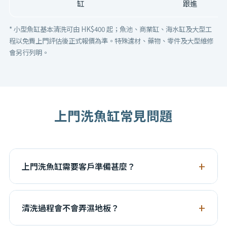
缸
跟進
* 小型魚缸基本清洗可由 HK$400 起；魚池、商業缸、海水缸及大型工
程以免費上門評估後正式報價為準。特殊濾材、藥物、零件及大型維修
會另行列明。
上門洗魚缸
常見問題
上門洗魚缸需要客戶準備甚麼？
建議預留魚缸前方工作空間，告知水源及排水位置，並
提供魚缸尺寸、魚種及設備資料。其他清洗工具一般由
清洗過程會不會弄濕地板？
技師帶備。