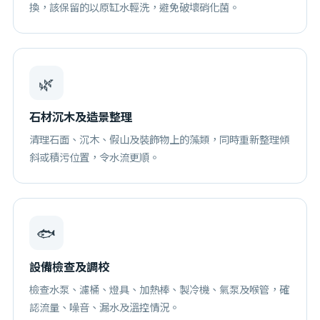
換，該保留的以原缸水輕洗，避免破壞硝化菌。
🌿
石材沉木及造景整理
清理石面、沉木、假山及裝飾物上的藻類，同時重新整理傾
斜或積污位置，令水流更順。
🐟
設備檢查及調校
檢查水泵、濾桶、燈具、加熱棒、製冷機、氣泵及喉管，確
認流量、噪音、漏水及溫控情況。