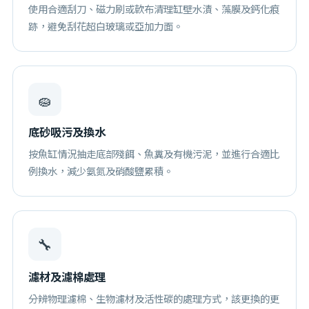
使用合適刮刀、磁力刷或軟布清理缸壁水漬、藻膜及鈣化痕
跡，避免刮花超白玻璃或亞加力面。
🧽
底砂吸污及換水
按魚缸情況抽走底部殘餌、魚糞及有機污泥，並進行合適比
例換水，減少氨氮及硝酸鹽累積。
🔧
濾材及濾棉處理
分辨物理濾棉、生物濾材及活性碳的處理方式，該更換的更