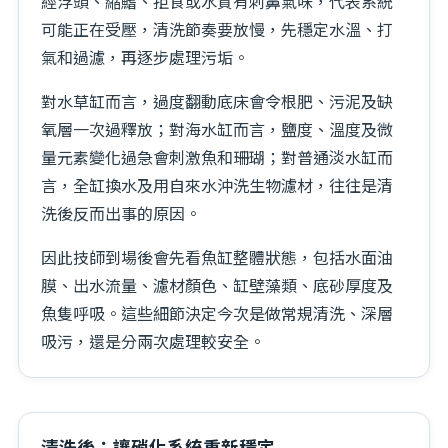
經浮頭、縮鰭、拒食或水質有刺鼻氣味，代表系統
可能正在受壓，清洗節奏要放慢，先穩定水溫、打
氣和過濾，再逐步處理污垢。
對水草缸而言，過度翻動底床會令根肥、污泥及缺
氧層一次過釋放；對海水缸而言，鹽度、溫度及微
量元素變化過急會刺激魚和珊瑚；對普通淡水缸而
言，全缸換水及用自來水沖洗生物濾材，往往是清
洗後反而出事的原因。
因此技師到場後會先看魚缸整體狀態，包括水面油
膜、出水流量、濾材顏色、缸壁藻類、底砂厚度及
魚隻呼吸。這些細節決定今次是做常規清洗、深層
吸污，還是分兩次處理較安全。
清洗後：讓硝化系統重新穩定