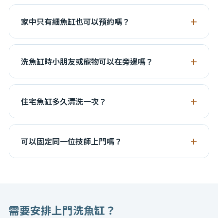
技師會使用保護墊及水桶安排排水，盡量保持地面乾
爽。若魚缸旁邊是木地板、地毯或訂造櫃，預約時可先
家中只有細魚缸也可以預約嗎？
告知，我們會加強保護。
可以。小型魚缸同樣需要正確換水及濾材處理，尤其是
魚量多或水體少的缸，水質變化更快。
洗魚缸時小朋友或寵物可以在旁邊嗎？
建議保持距離，避免碰到水桶、電線及工具。清洗期間
會有排水、拆濾材及移動設備，安全起見最好由成人協
住宅魚缸多久清洗一次？
助留意。
一般每 3-4 星期一次基本清洗已足夠；如果魚量多、陽
光直射、藻類增長快或主人較少打理，可縮短至每 2 星
可以固定同一位技師上門嗎？
期。
定期保養客戶可盡量安排熟悉魚缸狀況的團隊跟進，方
便掌握魚隻、設備及水質變化。
需要安排上門洗魚缸？